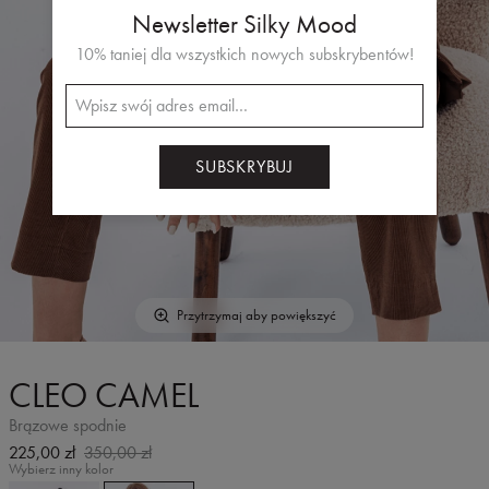
Newsletter Silky Mood
10% taniej dla wszystkich nowych subskrybentów!
SUBSKRYBUJ
Przytrzymaj aby powiększyć
CLEO CAMEL
Brązowe spodnie
225,00 zł
350,00 zł
Wybierz inny kolor
CLEO
CLEO