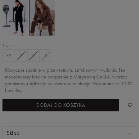
BLACK,
CAMEL,
Czarne
Brązowe
spodnie
spodnie
Rozmiar
XS
S
M
L
Klasyczne spodnie w przewrotnym, sztruksowym wydaniu. Ten
model tworzy idealne połączenie z Marynarką CARLA, tworząc
garniturową stylizację na różnorodne okazje. Wykonane ze 100%
bawełny.
DODAJ DO KOSZYKA
Skład