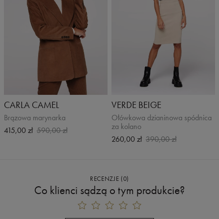
CARLA CAMEL
VERDE BEIGE
Brązowa marynarka
Ołówkowa dzianinowa spódnica
za kolano
415,00 zł
590,00 zł
260,00 zł
390,00 zł
RECENZJE
(
0
)
Rozmiar
A
B
C
D
E
Co klienci sądzą o tym produkcie?
Pas
Biodra
Udo
Długość
Wewnętrzna
całkowita
nogawka
34 / XS
37 cm
45 cm
21 cm
93 cm
70 cm