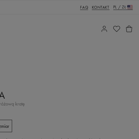
PL
/
ZŁ
FAQ
KONTAKT
A
różową kratę
zmiar