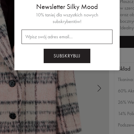
Płaszcz
Newsletter Silky Mood
w szero
oraz ob
10% taniej dla wszystkich nowych
boczny
subskrybentów!
Idealny
SUBSKRYBUJ
Skład
Tkanina:
60% Akr
26% We
14% Pol
Podszew