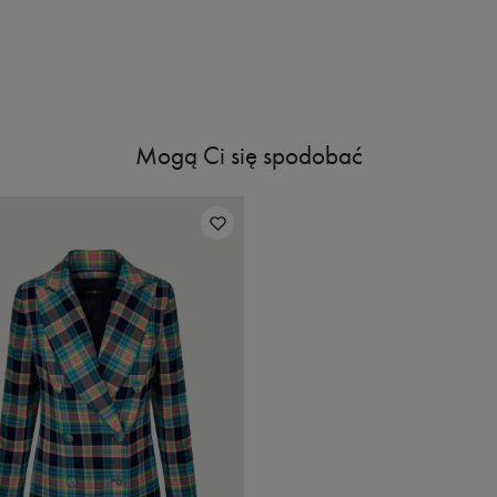
Mogą Ci się spodobać
Rozmiar
One siz