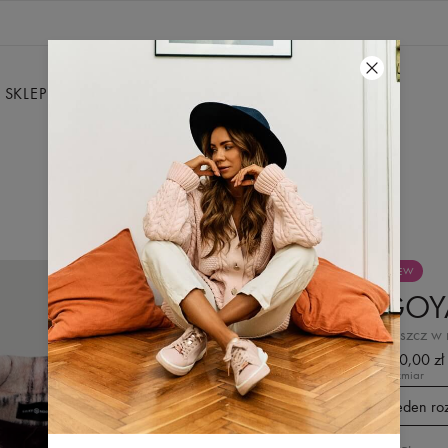
SKLEP
WYPRZEDAŻ
SILKY
KONTAKT
NEW
GOY
płaszcz w 
640,00 zł
Rozmiar
Jeden ro