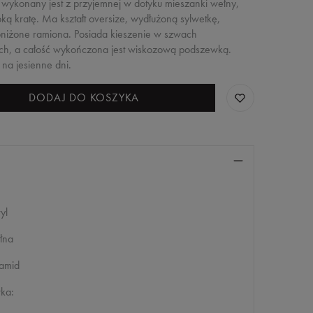
 wykonany jest z przyjemnej w dotyku mieszanki wełny,
ką kratę. Ma kształt oversize, wydłużoną sylwetkę,
niżone ramiona. Posiada kieszenie w szwach
ch, a całość wykończona jest wiskozową podszewką.
 na jesienne dni.
DODAJ DO KOSZYKA
yl
łna
iamid
ka: