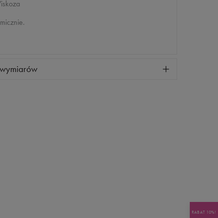
iskoza
micznie.
 wymiarów
RABAT 10%!