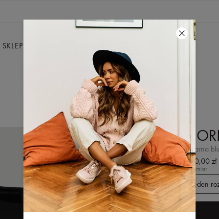
SKLEP
WYPRZEDAŻ
SILKY
KONTAKT
CORI
Czarna bl
240,00 zł
Rozmiar
Jeden ro