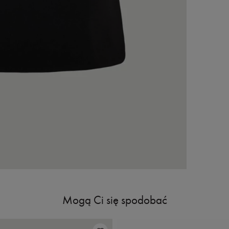
40 / L
42 / XL
Mogą Ci się spodobać