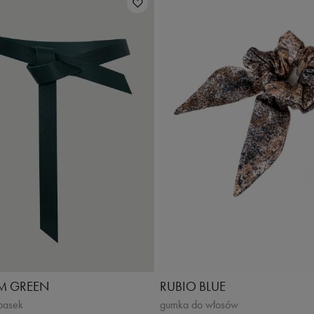
M GREEN
RUBIO BLUE
 pasek
gumka do włosów