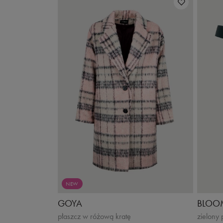
NEW
GOYA
BLOO
płaszcz w różową kratę
zielony