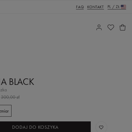
PL
/
ZŁ
FAQ
KONTAKT
A BLACK
uzka
300,00 zł
zmiar
DODAJ DO KOSZYKA