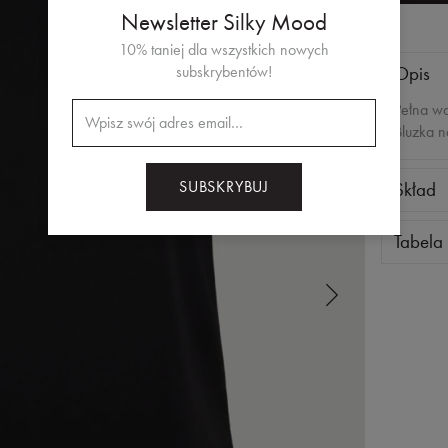
Newsletter Silky Mood
10% taniej dla wszystkich nowych
Opis
subskrybentów!
Pełna wd
Bluzka 
SUBSKRYBUJ
Skład
Polieste
Tabela
Prać w 
https://
pl.okt
Rozmiar
34 / XS
36 / S
38 / M